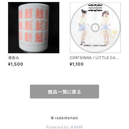
湯呑み
CDR「GINGA / LITTLE CAN
DLE」
¥1,500
¥1,100
商品一覧に戻る
© radentertain
Powered by