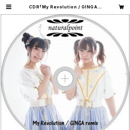
CDR「My Revolution / GINGA r
emix」 | radentertain