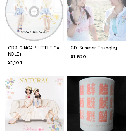
CDR「GINGA / LITTLE CA
CD「Summer Triangle」
NDLE」
¥1,620
¥1,100